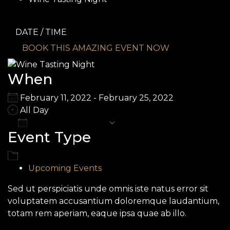
DATE / TIME
BOOK THIS AMAZING EVENT NOW
When
February 11, 2022 - February 25, 2022
All Day
Add To Calendar
Event Type
Download ICS
Google Calendar
iCalendar
Office 365
Outlook Live
Upcoming Events
Sed ut perspiciatis unde omnis iste natus error sit
voluptatem accusantium doloremque laudantium,
totam rem aperiam, eaque ipsa quae ab illo.