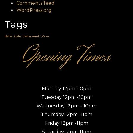
Comments feed
WordPress.org
Tags
Bistro
Cafe
Restaurant
Wine
Opening Times
Monday 12pm -10pm
Tuesday 12pm -10pm
Wednesday 12pm – 10pm
Thursday 12pm -11pm
Friday 12pm -11pm
Saturday 12pm-11pm